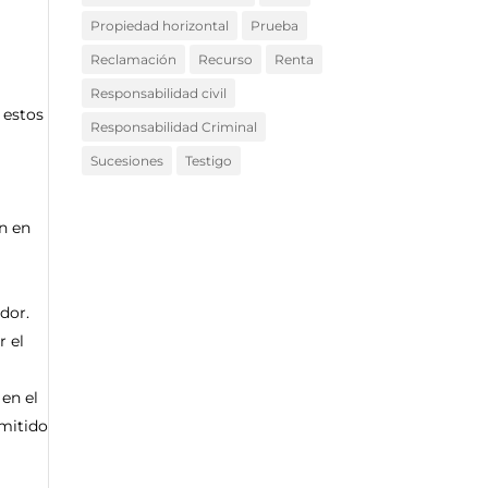
Propiedad horizontal
Prueba
Reclamación
Recurso
Renta
Responsabilidad civil
 estos
Responsabilidad Criminal
Sucesiones
Testigo
en en
dor.
r el
en el
dmitido