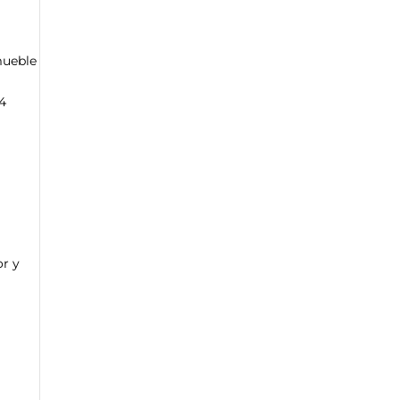
mueble
44
or y