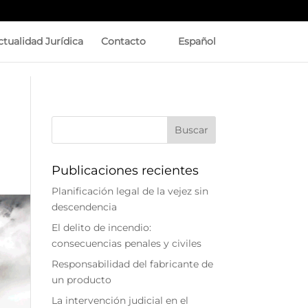
ctualidad Jurídica
Contacto
Español
Publicaciones recientes
Planificación legal de la vejez sin
descendencia
El delito de incendio:
consecuencias penales y civiles
Responsabilidad del fabricante de
un producto
La intervención judicial en el