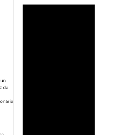
 un
z de
o
ionaría
mo