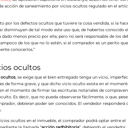
da acción de saneamiento por vicios ocultos regulado en el artíc
o por los defectos ocultos que tuviere la cosa vendida, si la hac
o si disminuyen de tal modo este uso que, de haberlos conocido e
a dado menos precio por ella; pero no será responsable de los de
 tampoco de los que no lo estén, si el comprador es un perito que
mente conocerlos.”
cios ocultos
 ocultos
, se exige que el bien entregado tenga un vicio, imperfe
es de forma grave, y que dicho vicio oculto exista en el moment
, en el momento de firmar las escrituras notariales de compraven
oculto. Es decir, que no pueda observarse fácilmente, o que, pese
omprador, debieran poder ser conocidos. El vendedor responderá 
.
 vicios ocultos en el inmueble, el comprador podrá optar entre el
ediante la llamada “
acción redhibitoria
”, debiendo el vendedor