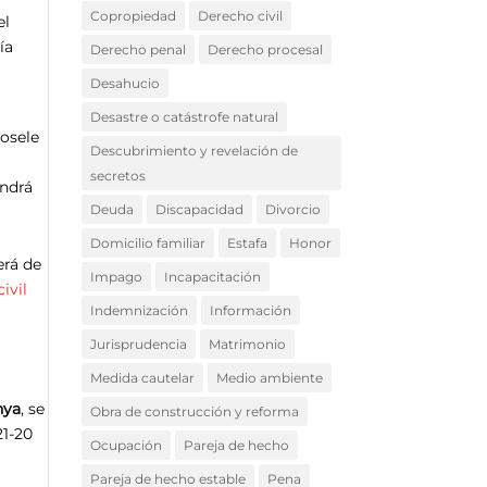
Copropiedad
Derecho civil
el
ía
Derecho penal
Derecho procesal
Desahucio
Desastre o catástrofe natural
dosele
Descubrimiento y revelación de
secretos
endrá
Deuda
Discapacidad
Divorcio
Domicilio familiar
Estafa
Honor
será de
Impago
Incapacitación
ivil
Indemnización
Información
Jurisprudencia
Matrimonio
Medida cautelar
Medio ambiente
nya
, se
Obra de construcción y reforma
21-20
Ocupación
Pareja de hecho
Pareja de hecho estable
Pena