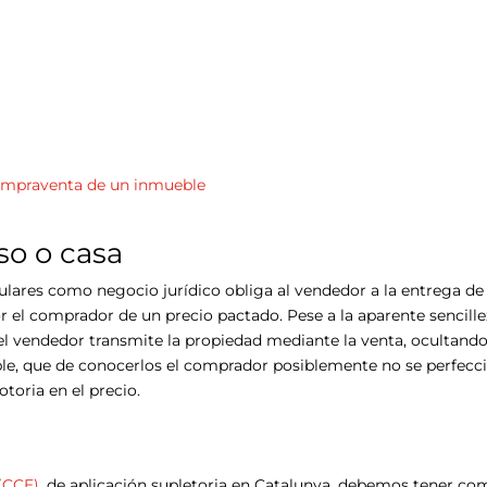
 compraventa de un inmueble
so o casa
culares como negocio jurídico obliga al vendedor a la entrega de
 el comprador de un precio pactado. Pese a la aparente sencille
 el vendedor transmite la propiedad mediante la venta, ocultand
eble, que de conocerlos el comprador posiblemente no se perfecc
otoria en el precio.
 (CCE)
, de aplicación supletoria en Catalunya, debemos tener co