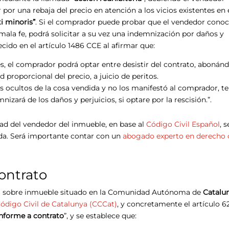
 por una rebaja del precio en atención a los vicios existentes en 
i minoris”
. Si el comprador puede probar que el vendedor conoc
mala fe, podrá solicitar a su vez una indemnización por daños y
ecido en el artículo 1486 CCE al afirmar que:
res, el comprador podrá optar entre desistir del contrato, abonán
 proporcional del precio, a juicio de peritos.
os ocultos de la cosa vendida y no los manifestó al comprador, t
zará de los daños y perjuicios, si optare por la rescisión.”.
dad del vendedor del inmueble, en base al
Código Civil Español
, 
ida. Será importante contar con un
abogado experto en derecho c
ontrato
iza sobre inmueble situado en la Comunidad Autónoma de
Catalu
Código Civil de Catalunya (CCCat)
, y concretamente el artículo 6
nforme a contrato
”, y se establece que: