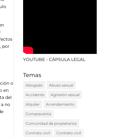
ulo
en
l
fectos
, por
YOUTUBE - CÁPSULA LEGAL
Temas
cción o
Abogado
Abuso sexual
o en
Accidente
Agresión sexual
ta del
 a no
Alquiler
Arrendamiento
de
Compraventa
Comunidad de propietarios
Contrato civil
Contrato civil