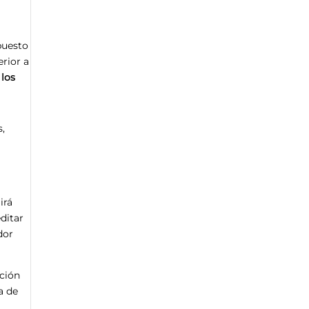
puesto
erior a
 los
,
irá
ditar
dor
ación
a de