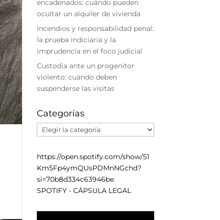
encadenados: cuándo pueden
ocultar un alquiler de vivienda
Incendios y responsabilidad penal:
la prueba indiciaria y la
imprudencia en el foco judicial
Custodia ante un progenitor
violento: cuándo deben
suspenderse las visitas
Categorías
Categorías
https://open.spotify.com/show/51
Km5Fp4ymQUsPDMnNGchd?
si=70b8d334c63946be
SPOTIFY - CÁPSULA LEGAL