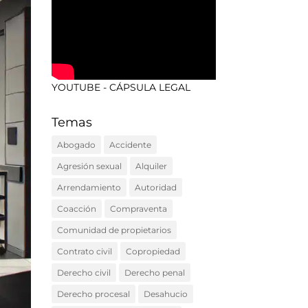
YOUTUBE - CÁPSULA LEGAL
Temas
Abogado
Accidente
Agresión sexual
Alquiler
Arrendamiento
Autoridad
Coacción
Compraventa
Comunidad de propietarios
Contrato civil
Copropiedad
Derecho civil
Derecho penal
Derecho procesal
Desahucio