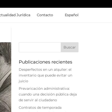
ctualidad Jurídica
Contacto
Español
Publicaciones recientes
Desperfectos en un alquiler: el
inventario que puede evitar un
juicio
Prevaricación administrativa:
cuando una decisión pública deja
de servir al ciudadano
Contratos de temporada