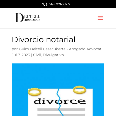
(+34) 677458717
Divorcio notarial
por
Guim Deltell Casacuberta - Abogado Advocat
|
Jul 7, 2023
|
Civil
,
Divulgativo