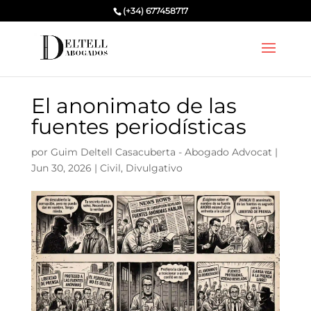
(+34) 677458717
El anonimato de las
fuentes periodísticas
por
Guim Deltell Casacuberta - Abogado Advocat
|
Jun 30, 2026
|
Civil
,
Divulgativo