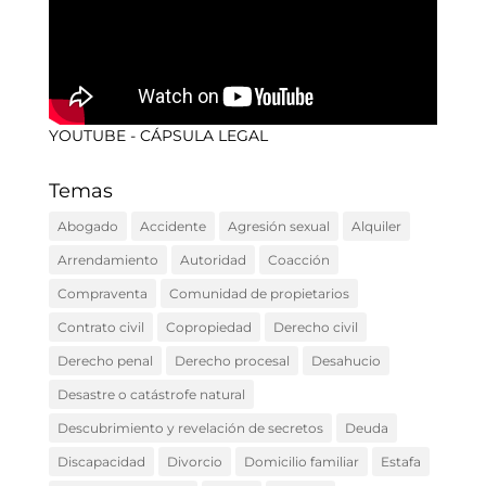
YOUTUBE - CÁPSULA LEGAL
Temas
Abogado
Accidente
Agresión sexual
Alquiler
Arrendamiento
Autoridad
Coacción
Compraventa
Comunidad de propietarios
Contrato civil
Copropiedad
Derecho civil
Derecho penal
Derecho procesal
Desahucio
Desastre o catástrofe natural
Descubrimiento y revelación de secretos
Deuda
Discapacidad
Divorcio
Domicilio familiar
Estafa