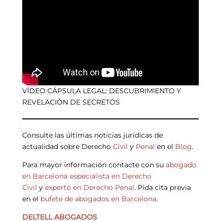
VÍDEO CÁPSULA LEGAL: DESCUBRIMIENTO Y
REVELACIÓN DE SECRETOS
Consulte las últimas noticias jurídicas de
actualidad sobre Derecho
Civil
y
Penal
en el
Blog
.
Para mayor información contacte con su
abogado
en Barcelona
especialista en Derecho
Civil
y
experto en Derecho Penal
. Pida cita previa
en el
bufete de abogados en Barcelona
.
DELTELL ABOGADOS